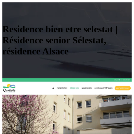
Residence bien etre selestat |
Résidence senior Sélestat,
résidence Alsace