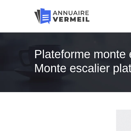
Plateforme monte 
Monte escalier pl