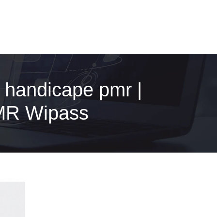
 handicape pmr |
PMR Wipass