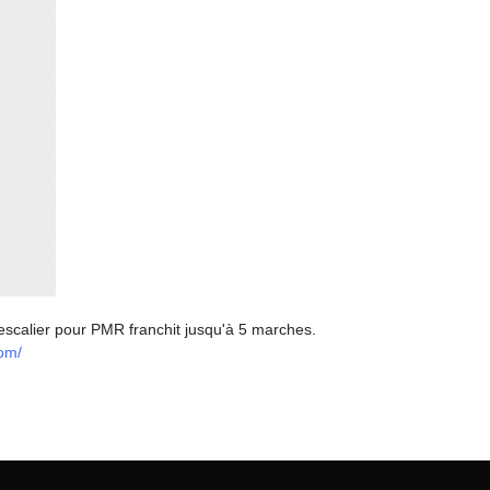
escalier pour PMR franchit jusqu'à 5 marches.
om/