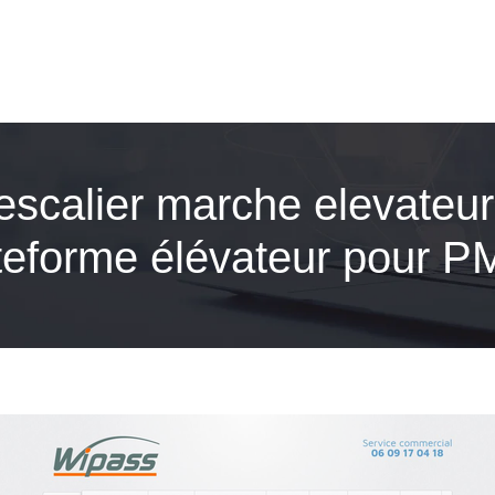
escalier marche elevateur
ateforme élévateur pour 